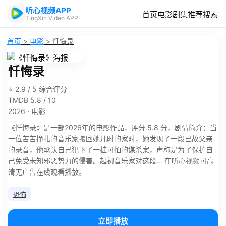
听心视频APP
首页
电影
剧集
推荐
搜索
TingXin Video APP
首页
>
电影
>
忏悔录
忏悔录
⭐ 2.9 / 5 综合评分
TMDB 5.8 / 10
2026 · 电影
《忏悔录》是一部2026年的电影作品，评分 5.8 分，剧情简介：当
一位苦苦挣扎的音乐家搬回她儿时的家时，她发现了一段已故父亲
的录音，他承认自己犯下了一桩可怕的谋杀案，声称是为了保护自
己免受未知邪恶势力的侵害。起初音乐家对这段… 在听心视频可高
清无广告在线观看播放。
恐怖
立即播放