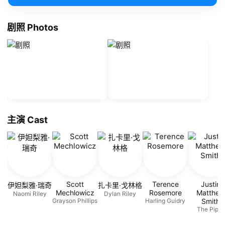
剧照 Photos
主演 Cast
Scott
Terence
Justin
伊妲梨雅·瑞奇
扎卡里·戈林格
Mechlowicz
Rosemore
Matthew
Naomi Riley
Dylan Riley
Grayson Phillips
Harling Guidry
Smith
The Piper