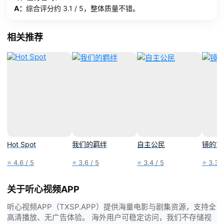
A：
综合评分约 3.1 / 5，整体质量不错。
相关推荐
Hot Spot
我们的羁绊
自主公民
镜的第
⭐ 4.6 / 5
⭐ 3.6 / 5
⭐ 3.4 / 5
⭐ 3.3 /
关于听心视频APP
听心视频APP（TXSP.APP）提供海量电影与剧集资源，支持全
高清播放、无广告体验。 海外用户可稳定访问，我们不存储视