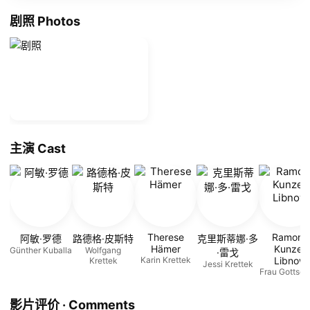
剧照 Photos
主演 Cast
Therese
Ramona
阿敏·罗德
路德格·皮斯特
克里斯蒂娜·多
Hämer
Kunze-
Günther Kuballa
Wolfgang
·雷戈
Karin Krettek
Libnow
Krettek
Jessi Krettek
Frau Gottsch
影片评价 · Comments