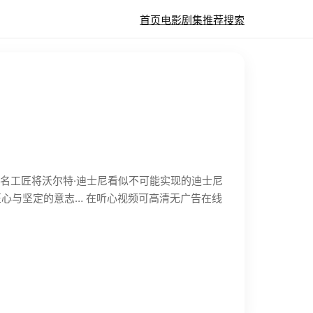
首页
电影
剧集
推荐
搜索
数百名工匠将沃尔特·迪士尼看似不可能实现的迪士尼
心与坚定的意志… 在听心视频可高清无广告在线