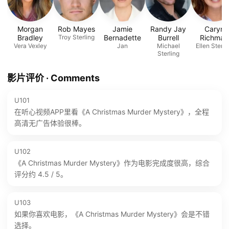
Morgan
Rob Mayes
Jamie
Randy Jay
Caryn
Bradley
Troy Sterling
Bernadette
Burrell
Richman
Vera Vexley
Jan
Michael
Ellen Sterli
Sterling
影片评价 · Comments
U101
在听心视频APP里看《A Christmas Murder Mystery》，全程
高清无广告体验很棒。
U102
《A Christmas Murder Mystery》作为电影完成度很高，综合
评分约 4.5 / 5。
U103
如果你喜欢电影，《A Christmas Murder Mystery》会是不错
选择。