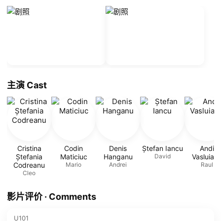
主演 Cast
Cristina
Codin
Denis
Ștefan Iancu
Andi
Ștefania
Maticiuc
Hanganu
David
Vasluian
Codreanu
Mario
Andrei
Raul
Cleo
影片评价 · Comments
U101