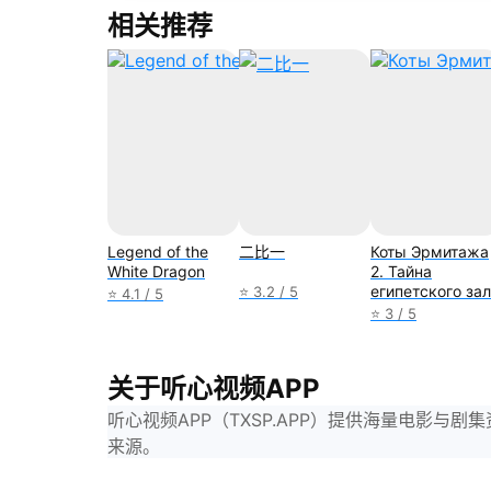
相关推荐
Legend of the
二比一
Коты Эрмитажа
White Dragon
2. Тайна
египетского за
⭐ 3.2 / 5
⭐ 4.1 / 5
⭐ 3 / 5
关于听心视频APP
听心视频APP（TXSP.APP）提供海量电影
来源。