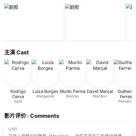
主演 Cast
Rodrigo
Luiza Borges
Murilo Parma
David Marçal
Guilherm
Cerva
Margarete
Bielzão
Macário
Ferreira
Satã
Penseros
影片评价 · Comments
U101
在听心视频APP里看《Macário》，全程高清无广告体验很棒。