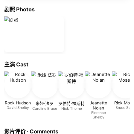
剧照 Photos
主演 Cast
Rock Hudson
Jeanette
Rick Mos
米娅·法罗
罗伯特·福斯特
David Shelby
Nolan
Bruce Scot
Caroline Brace
Nick Thorne
Florence
Shelby
影片评价 · Comments