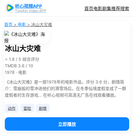
听心视频APP
首页
电影
剧集
推荐
搜索
TingXin Video APP
首页
>
电影
>
冰山大灾难
冰山大灾难
⭐ 1.8 / 5 综合评分
TMDB 3.6 / 10
1978 · 电影
《冰山大灾难》是一部1978年的电影作品，评分 3.6 分，剧情简
介：雪崩般的雪冲进他们的滑雪场后，在冬季仙境度假变成了一群
度假者的生存游戏… 在听心视频可高清无广告在线观看播放。
动作
冒险
剧情
立即播放