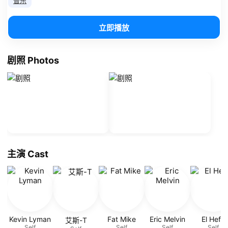
音乐
立即播放
剧照 Photos
主演 Cast
Kevin Lyman
Fat Mike
Eric Melvin
El Hefe
艾斯-T
Self
Self
Self
Self