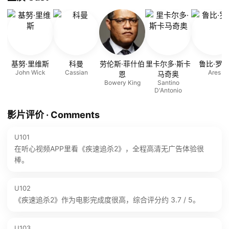
基努·里维斯
科曼
劳伦斯·菲什伯
里卡尔多·斯卡
鲁比·罗
John Wick
Cassian
Ares
恩
马奇奥
Bowery King
Santino
D'Antonio
影片评价 · Comments
U101
在听心视频APP里看《疾速追杀2》，全程高清无广告体验很
棒。
U102
《疾速追杀2》作为电影完成度很高，综合评分约 3.7 / 5。
U103