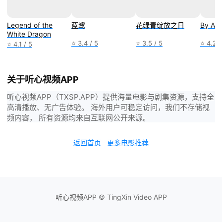
Legend of the
蓝鹭
花绿青绽放之日
By An
White Dragon
⭐ 3.4 / 5
⭐ 3.5 / 5
⭐ 4.2 /
⭐ 4.1 / 5
关于听心视频APP
听心视频APP（TXSP.APP）提供海量电影与剧集资源，支持全
高清播放、无广告体验。 海外用户可稳定访问，我们不存储视
频内容， 所有资源均来自互联网公开来源。
返回首页
更多电影推荐
听心视频APP © TingXin Video APP