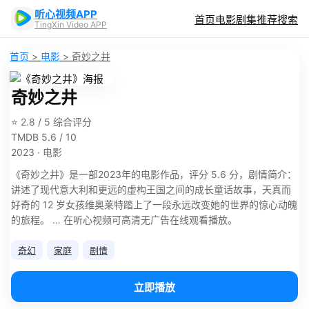
听心视频APP
首页
电影
剧集
推荐
搜索
TingXin Video APP
首页
>
电影
>
奇妙之井
奇妙之井
⭐ 2.8 / 5 综合评分
TMDB 5.6 / 10
2023 · 电影
《奇妙之井》是一部2023年的电影作品，评分 5.6 分，剧情简介：
讲述了现代意大利和更远的虚构王国之间的成长童话故事，天真而
好奇的 12 岁女孩维奥莱特踏上了一段永远改变她的世界的惊心动魄
的旅程。 ​… 在听心视频可高清无广告在线观看播放。
奇幻
家庭
剧情
立即播放