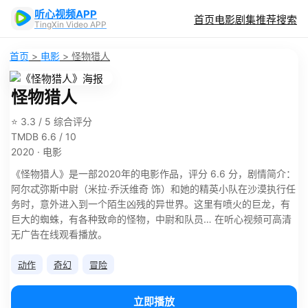
听心视频APP
首页
电影
剧集
推荐
搜索
TingXin Video APP
首页
>
电影
>
怪物猎人
怪物猎人
⭐ 3.3 / 5 综合评分
TMDB 6.6 / 10
2020 · 电影
《怪物猎人》是一部2020年的电影作品，评分 6.6 分，剧情简介：
阿尔忒弥斯中尉（米拉·乔沃维奇 饰）和她的精英小队在沙漠执行任
务时，意外进入到一个陌生凶残的异世界。这里有喷火的巨龙，有
巨大的蜘蛛，有各种致命的怪物，中尉和队员… 在听心视频可高清
无广告在线观看播放。
动作
奇幻
冒险
立即播放