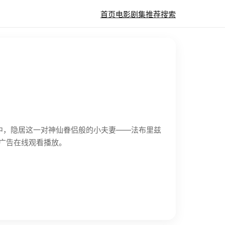
首页
电影
剧集
推荐
搜索
森林中，隐居这一对神仙眷侣般的小夫妻——法布里兹
高清无广告在线观看播放。