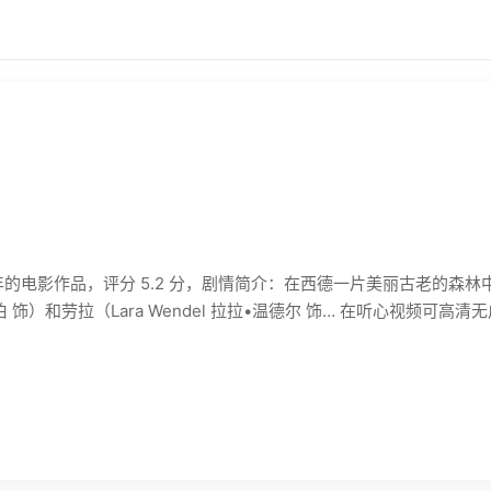
7年的电影作品，评分 5.2 分，剧情简介：在西德一片美丽古老的
丁•劳伯 饰）和劳拉（Lara Wendel 拉拉•温德尔 饰… 在听心视频可