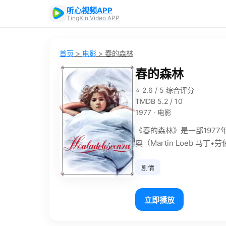
听心视频APP
TingXin Video APP
首页
>
电影
>
春的森林
春的森林
⭐ 2.6 / 5 综合评分
TMDB 5.2 / 10
1977 · 电影
《春的森林》是一部197
奥（Martin Loeb 马
剧情
立即播放