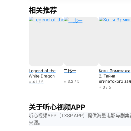
相关推荐
Legend of the
二比一
Коты Эрмитажа
White Dragon
2. Тайна
египетского за
⭐ 3.2 / 5
⭐ 4.1 / 5
⭐ 3 / 5
关于听心视频APP
听心视频APP（TXSP.APP）提供海量电影
来源。