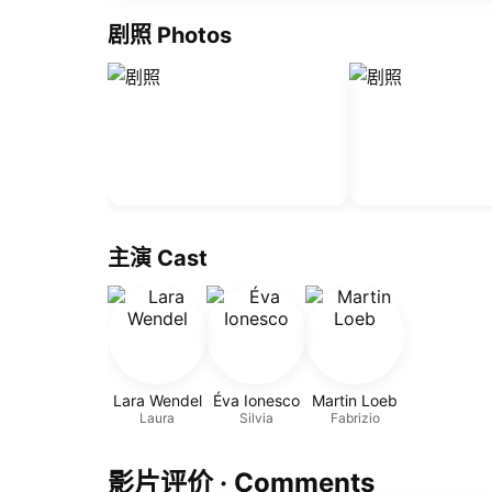
剧照 Photos
主演 Cast
Lara Wendel
Éva Ionesco
Martin Loeb
Laura
Silvia
Fabrizio
影片评价 · Comments