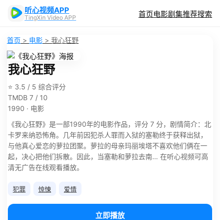
听心视频APP
首页
电影
剧集
推荐
搜索
TingXin Video APP
首页
>
电影
>
我心狂野
我心狂野
⭐ 3.5 / 5 综合评分
TMDB 7 / 10
1990 · 电影
《我心狂野》是一部1990年的电影作品，评分 7 分，剧情简介：北
卡罗来纳恐怖角。几年前因犯杀人罪而入狱的塞勒终于获释出狱，
与他真心爱恋的萝拉团聚。萝拉的母亲玛丽埃塔不喜欢他们俩在一
起，决心把他们拆散。因此，当塞勒和萝拉去南… 在听心视频可高
清无广告在线观看播放。
犯罪
惊悚
爱情
立即播放