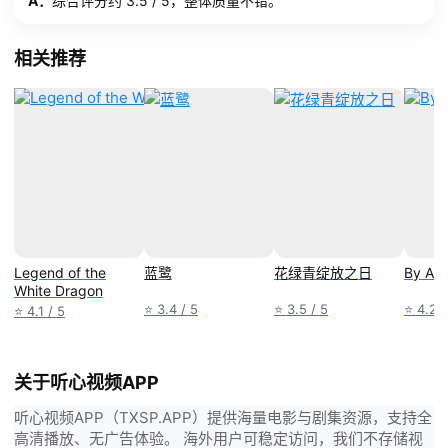
A：
综合评分约 3.5 / 5，整体质量不错。
相关推荐
Legend of the
蓝鹭
花绿青绽放之日
By An
White Dragon
⭐ 3.4 / 5
⭐ 3.5 / 5
⭐ 4.2 /
⭐ 4.1 / 5
关于听心视频APP
听心视频APP（TXSP.APP）提供海量电影与剧集资源，支持全
高清播放、无广告体验。 海外用户可稳定访问，我们不存储视