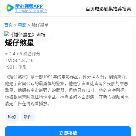
听心视频APP
首页
电影
剧集
推荐
搜索
TingXin Video APP
首页
>
电影
>
矮仔煞星
矮仔煞星
⭐ 2.4 / 5 综合评分
TMDB 4.8 / 10
1991 · 电影
《矮仔煞星》是一部1991年的电影作品，评分 4.8 分，剧情简介：
他是宇宙间公认的最勇悍的警察，他是宇宙匪徒皆闻名丧胆的罪恶
煞星，他拥有宇宙最强力的武器，但他只有13寸，他的名字叫标。
标被银河警队派往地球平乱，标降落的地面即遇… 在听心视频可高
清无广告在线观看播放。
科幻
动作
立即播放