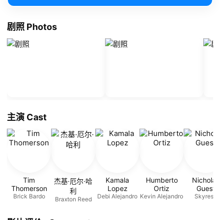
剧照 Photos
主演 Cast
Tim
Kamala
Humberto
Nicholas
杰基·厄尔·哈
Thomerson
Lopez
Ortiz
Guest
利
Brick Bardo
Debi Alejandro
Kevin Alejandro
Skyresh
Braxton Reed