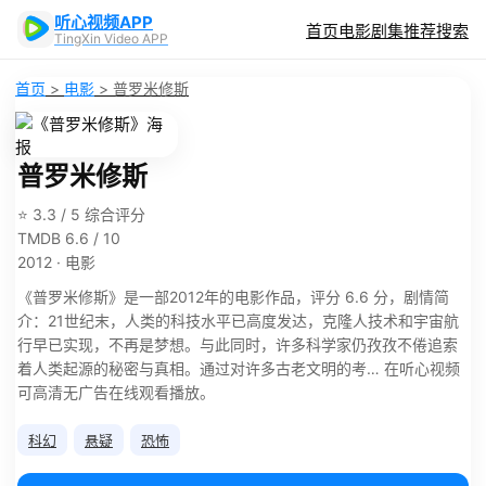
听心视频APP
首页
电影
剧集
推荐
搜索
TingXin Video APP
首页
>
电影
>
普罗米修斯
普罗米修斯
⭐ 3.3 / 5 综合评分
TMDB 6.6 / 10
2012 · 电影
《普罗米修斯》是一部2012年的电影作品，评分 6.6 分，剧情简
介：21世纪末，人类的科技水平已高度发达，克隆人技术和宇宙航
行早已实现，不再是梦想。与此同时，许多科学家仍孜孜不倦追索
着人类起源的秘密与真相。通过对许多古老文明的考… 在听心视频
可高清无广告在线观看播放。
科幻
悬疑
恐怖