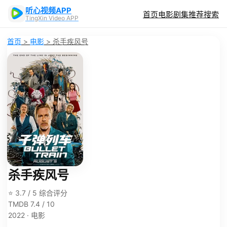
听心视频APP
首页
电影
剧集
推荐
搜索
TingXin Video APP
首页
>
电影
>
杀手疾风号
杀手疾风号
⭐ 3.7 / 5 综合评分
TMDB 7.4 / 10
2022 · 电影