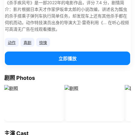
《杀手疾风号》是一部2022年的电影作品，评分 7.4 分，剧情简
介：影片根据日本天才作家伊坂幸太郎的小说改编，讲述名为瓢虫
的杀手搭乘子弹列车执行简单任务，却发现车上还有其他杀手都在
伺机而动。动作特技演员出身的导演大卫·雷奇利用《… 在听心视频
可高清无广告在线观看播放。
动作
喜剧
惊悚
立即播放
剧照 Photos
主演 Cast