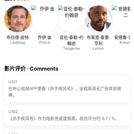
布拉德·皮特
乔伊·金
亚伦·泰勒-约
布莱恩·泰里·
安德鲁·浩
Ladybug
Prince
Kimura
翰逊
亨利
Tangerine
Lemon
影片评价 · Comments
U101
在听心视频APP里看《杀手疾风号》，全程高清无广告体验很
棒。
U102
《杀手疾风号》作为电影完成度很高，综合评分约 3.7 / 5。