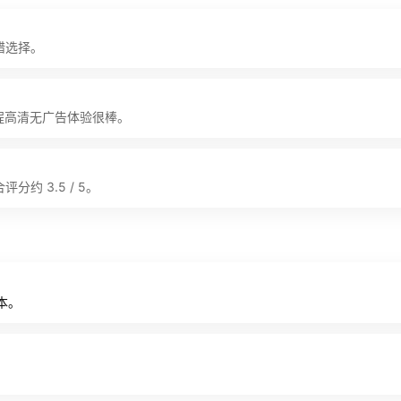
不错选择。
a》，全程高清无广告体验很棒。
合评分约 3.5 / 5。
本。