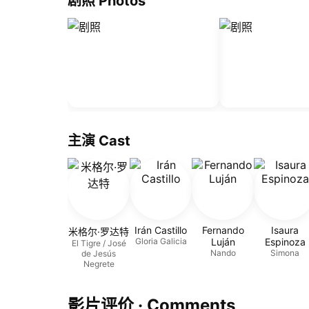
剧照 Photos
主演 Cast
Irán Castillo
Fernando
Isaura
米格尔·罗达特
Gloria Galicia
Luján
Espinoza
El Tigre / José
Nando
Simona
de Jesús
Negrete
影片评价 · Comments