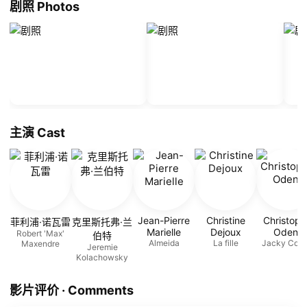
剧照 Photos
主演 Cast
Jean-Pierre
Christine
Christoph
菲利浦·诺瓦雷
克里斯托弗·兰
Marielle
Dejoux
Odent
Robert 'Max'
伯特
Almeida
La fille
Jacky Coh
Maxendre
Jeremie
Kolachowsky
影片评价 · Comments