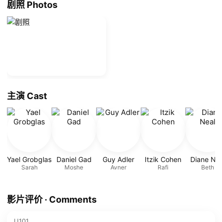
剧照 Photos
主演 Cast
Yael Grobglas
Daniel Gad
Guy Adler
Itzik Cohen
Diane Nea
Sarah
Moshe
Avner
Rafi
Beth
影片评价 · Comments
U101