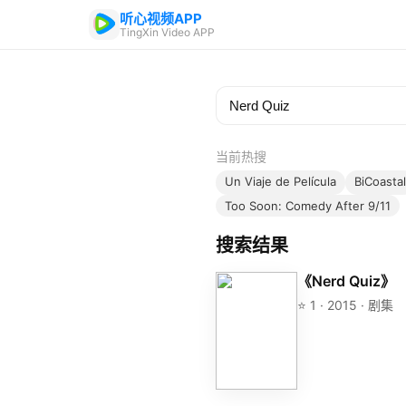
听心视频APP
TingXin Video APP
当前热搜
Un Viaje de Película
BiCoastal
Too Soon: Comedy After 9/11
搜索结果
《Nerd Quiz》
⭐ 1 · 2015 · 剧集