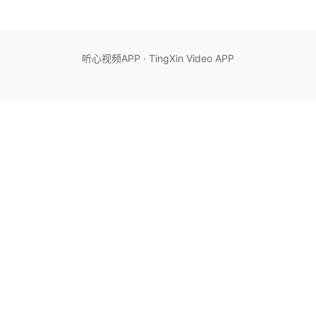
听心视频APP · TingXin Video APP