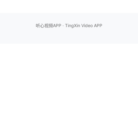
听心视频APP · TingXin Video APP