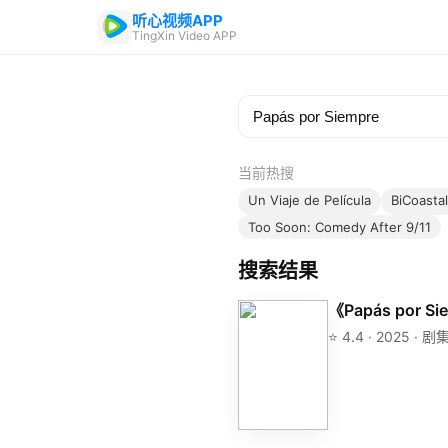
听心视频APP
TingXin Video APP
当前热搜
Un Viaje de Película
BiCoastal
Too Soon: Comedy After 9/11
搜索结果
《Papás por Si
⭐ 4.4 · 2025 · 剧